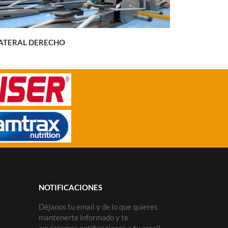
ATERAL DERECHO
NOTIFICACIONES
Déjanos tu email y de lo que quieres
mantenerte informado y te
enviaremos notificaciones a tu email