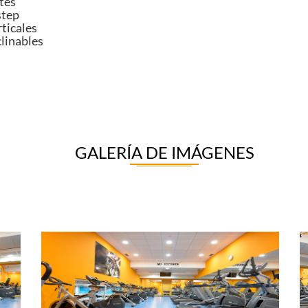
tes
step
rticales
clinables
GALERÍA DE IMÁGENES