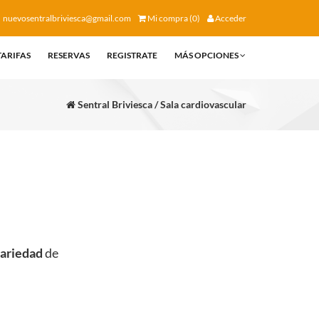
nuevosentralbriviesca@gmail.com
Mi compra (0)
Acceder
TARIFAS
RESERVAS
REGISTRATE
MÁS OPCIONES
Sentral Briviesca / Sala cardiovascular
variedad
de